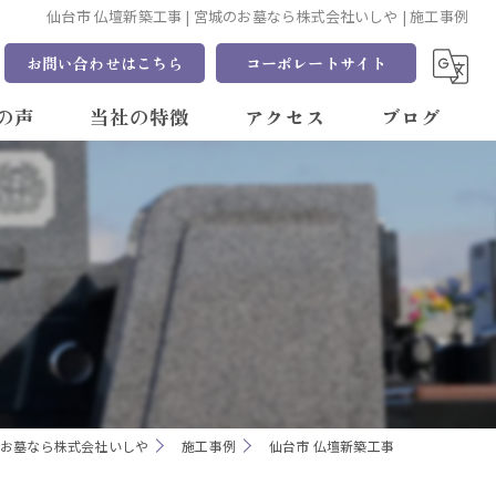
仙台市 仏壇新築工事 | 宮城のお墓なら株式会社いしや | 施工事例
お問い合わせはこちら
コーポレートサイト
の声
当社の特徴
アクセス
ブログ
質問
デザイン
コラム
販売
文字
オーダー
仏壇
お墓なら株式会社いしや
施工事例
仙台市 仏壇新築工事