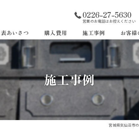
0226-27-5630
営業のお電話はお控えください
代表あいさつ
購入費用
施工事例
お客様
よくある
施工事例
宮城県気仙沼市の