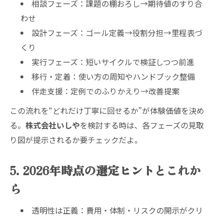
相談フェーズ：課題の棚おろし→期待値のすり合
わせ
設計フェーズ：ゴール定義→役割分担→里程表づ
くり
実行フェーズ：短いサイクルで検証しつつ前進
移行・定着：使い方の周知やハンドブック整備
伴走支援：定例でのふりかえり→改善提案
この流れを“どれだけ丁寧に回せるか”が体験価値を決め
る。
株式会社いしや
を検討する時は、各フェーズの見取
り図が提示されるか要チェックだよ。
5. 2026年時点の選定ヒントとこれか
ら
透明性は正義：費用・体制・リスクの開示がクリ