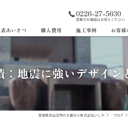
0226-27-5630
営業のお電話はお控えください
代表あいさつ
購入費用
施工事例
お客様
よくある
積：地震に強いデザイン
宮城県気仙沼市のお墓なら株式会社いしや
ブログ