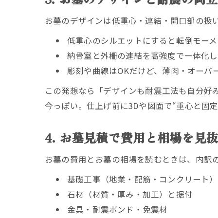
お墓のデザインは低重心・連結・開口部の扱
低重心のシルエットにすると転倒モーメ
納骨室と外柵の連結を高強度で一体化し
彫刻や曲線はOKだけど、薄肉・オーバ
この発想なら「デザインも耐震工法も自分好
今っぽい。仕上げ前に3Dや図面で“重心と固
4. お墓見積で費用と相場を見
お墓の費用とお墓の相場を読むときは、内訳
基礎工事（地業・配筋・コンクリート）
石材（材質・厚み・加工）と据付
金具・耐震ボンド・免震材