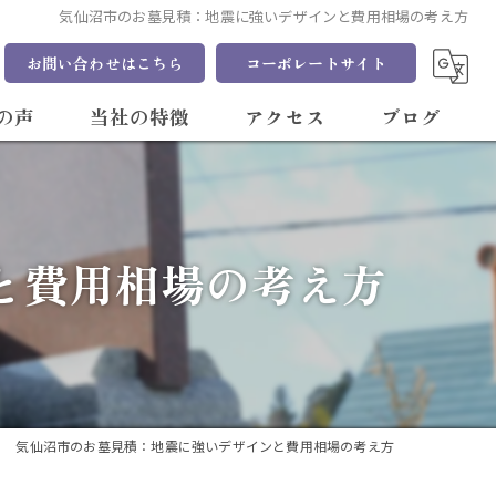
気仙沼市のお墓見積：地震に強いデザインと費用相場の考え方
お問い合わせはこちら
コーポレートサイト
の声
当社の特徴
アクセス
ブログ
質問
デザイン
コラム
販売
と費用相場の考え方
文字
オーダー
仏壇
気仙沼市のお墓見積：地震に強いデザインと費用相場の考え方