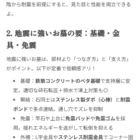
階から耐震を前提にすると、見た目と性能を両立できる
よ。
2. 地震に強いお墓の要：基礎・金
具・免震
地震に強いお墓は、部材より「つなぎ方」と「支え方」
がポイント。以下が定番で信頼感アリ！
基礎：
鉄筋コンクリートのベタ基礎
で支持層に安
定。適切な砕石転圧＋排水で凍上対策も◎
緊結：石同士は
ステンレス製ダボ（心棒）
と
耐震
ボンド
で多点連結。通し穴でズレを抑制
免震：竿石や上台に
免震パッド
や
免震ゴム
を採
用。揺れエネルギーを逃がして転倒を抑える
外柵：L字金具や
ステンレス耐震金具
でコーナー固