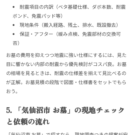
耐震項目の内訳（ベタ基礎仕様、ダボ本数、耐震
ボンド、免震パッド等）
現地条件（搬入経路、残土、排水、既設撤去）
保証・アフター（緩み点検、免震部材の交換可
否）
お墓の費用を抑えつつ地震に強い仕様にするには、見た
目に響かない内部の耐震から優先検討がコスパ良。お墓
の相場を見るときは、耐震の仕様差を揃えて見比べるの
が正解。お墓見積の段階で図面・仕様書をセットでもら
おう。
5. 「気仙沼市 お墓」の現地チェック
と依頼の流れ
「気仙沼市 お墓」で探すなら、現地調査つきの提案が安