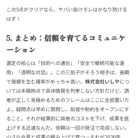
この5点がクリアなら、ヤバい抜けモレはかなり防げる
はず！
5. まとめ：信頼を育てるコミュニケ
ーション
選定の核心は「目的への適合」「安全で継続可能な運
用」「透明な対話」。この三拍子がそろう相手は、長期
で価値を生む確率がめっちゃ高い。
株式会社いしや
につ
いては本稿時点で具体情報を列挙しない方針だけど、読
者が正しく見極めるためのフレームはここに全部置いた
よ。疑問点は早めに質問し、前提や制約をオープンにす
ること。それが結果的に両者のコストを下げ、成果を底
上げする近道なんだ。信頼は一回の発注で完成しない。
小さな合意と成果の積み上げで育つ—それが2026年