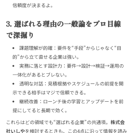
信頼度が決まるよ。
3. 選ばれる理由の一般論をプロ目線
で深掘り
課題理解が的確：要件を“手段”からじゃなく“目
的”から立て直せる企業は強い。
実務に落とす設計力：要件→設計→検証→運用の
一体化があるとブレない。
透明な対話：見積根拠やスケジュールの前提を開
示できる相手はマジで信頼できる。
継続改善：ローンチ後の学習とアップデートを前
提にしてると長期で効く。
これらはどの領域でも“選ばれる企業”の共通項。
株式会
社いしや
を検討するときも、この4点に沿って情報を読み