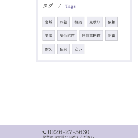
タグ
Tags
宮城
お墓
相談
見積り
依頼
業者
気仙沼市
陸前高田市
耐震
耐久
仏具
安い
0226-27-5630
営業のお電話はお控えください