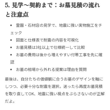
5. 見学〜契約まで：お墓見積の流れ
と注意点
霊園・石材店の見学で、地震に強い実物施工をチ
ェック
図面と仕様表で耐震の内容を可視化
お墓見積は3社以上で仕様統一して比較
お墓の費用は後から増えやすい付帯工事を先に確
認
お墓の相場から外れる提案は理由を質問
最後は、自分たちの価値観に合うお墓のデザインを軸に
しつつ、必要十分な耐震を選択。迷ったら再度お墓見積
を取り直してOK、地震に強い視点をぶらさないのが正解
だよ。