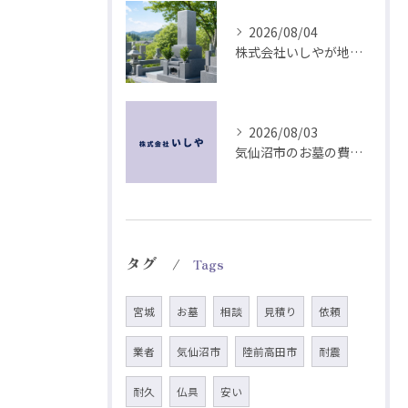
2026/08/04
株式会社いしやが地域に根ざす耐震墓石づくり
2026/08/03
気仙沼市のお墓の費用を左右する耐震とデザイン
タグ
Tags
宮城
お墓
相談
見積り
依頼
業者
気仙沼市
陸前高田市
耐震
耐久
仏具
安い